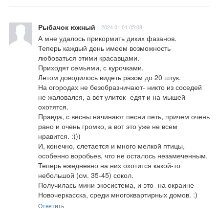
Рыбачок южный
2024.01.01 05:08
А мне удалось прикормить диких фазанов.

Теперь каждый день имеем возможность 
любоваться этими красавцами.

Приходят семьями, с курочками.

Летом доводилось видеть разом до 20 штук.

На огородах не безобразничают- никто из соседей 
не жаловался, а вот улиток- едят и на мышей 
охотятся.

Правда, с весны начинают песни петь, причем очень 
рано и очень громко, а вот это уже не всем 
нравится. :)))

И, конечно, слетается и много мелкой птицы, 
особенно воробьев, что не осталось незамеченным.

Теперь ежедневно на них охотится какой-то 
небольшой (см. 35-45) сокол.

Получилась мини экосистема, и это- на окраине 
Новочеркасска, среди многоквартирных домов. :)
Ответить