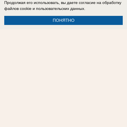
соцсетях:
Одноклассники
,
Facebook
,
ВКонтакте
,
Продолжая его использовать, вы даете согласие на обработку
файлов cookie
и пользовательских данных.
Telegram
.
ПОНЯТНО