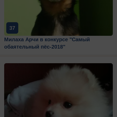
37
Милаха Арчи в конкурсе "Самый
обаятельный пёс-2018"