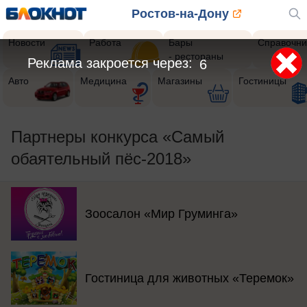
Ростов-на-Дону
Новости
Работа
Бары
Справочни
- рестораны
Реклама закроется через:
3
Авто
Медицина
Магазины
Гостиницы
Партнеры конкурса «Самый
обаятельный пёс-2018»
Зоосалон «Мир Груминга»
Гостиница для животных «Теремок»