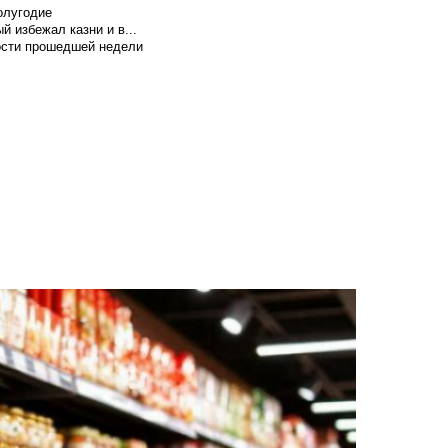
олугодие
й избежал казни и в...
вости прошедшей недели