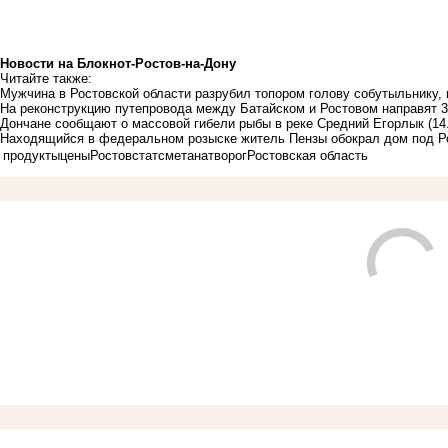
Новости на Блoкнoт-Ростов-на-Дону
Читайте также:
Мужчина в Ростовской области разрубил топором голову собутыльнику, 
На реконструкцию путепровода между Батайском и Ростовом направят 3
Дончане сообщают о массовой гибели рыбы в реке Средний Егорлык
(14
Находящийся в федеральном розыске житель Пензы обокрал дом под Ро
продукты
цены
Ростовстат
сметана
творог
Ростовская область