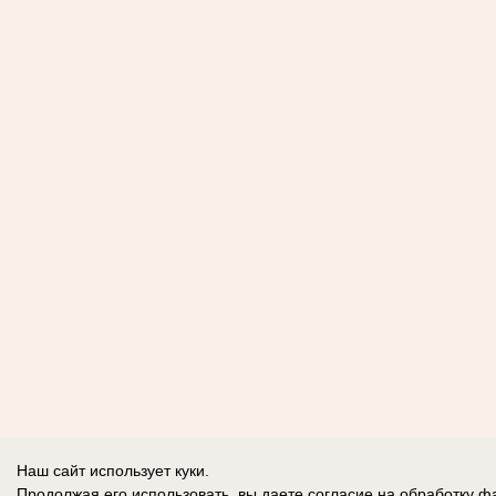
Наш сайт использует куки.
Продолжая его использовать, вы даете согласие на обработку
фа