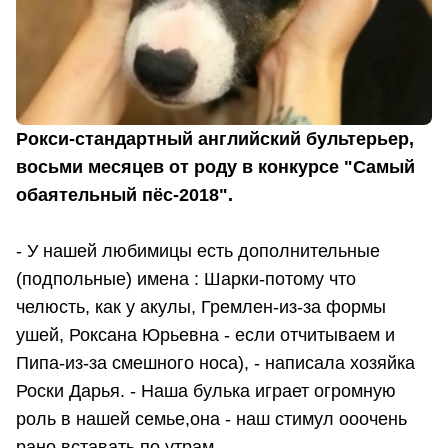
Рокси-стандартный английский бультерьер,
восьми месяцев от роду в конкурсе "Самый
обаятельный пёс-2018".
- У нашей любимицы есть дополнительные
(подпольные) имена : Шарки-потому что
челюсть, как у акулы, Гремлен-из-за формы
ушей, Роксана Юрьевна - если отчитываем и
Пипа-из-за смешного носа), - написала хозяйка
Роски Дарья. - Наша булька играет огромную
роль в нашей семье,она - наш стимул ооочень
рано вставать по утрам.