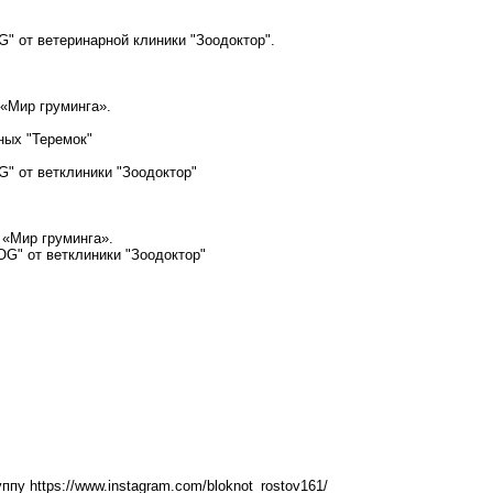
" от ветеринарной клиники "Зоодоктор".
 «Мир груминга».
тных "Теремок"
G" от ветклиники "Зоодоктор"
 «Мир груминга».
OG" от ветклиники "Зоодоктор"
руппу
https://www.instagram.com/bloknot_rostov161/