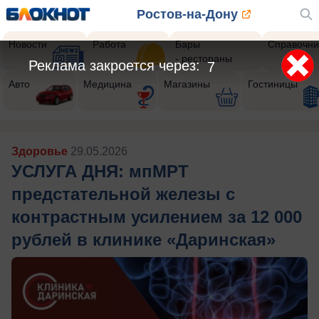
Ростов-на-Дону
Новости
Работа
Бары
Справочни
- рестораны
Реклама закроется через:
4
Авто
Медицина
Магазины
Гостиницы
Здоровье
29.05.2026
УСЛУГА ДНЯ: мпМРТ
предстательной железы с
контрастным усилением за 12 000
рублей в клинике «Даринская»