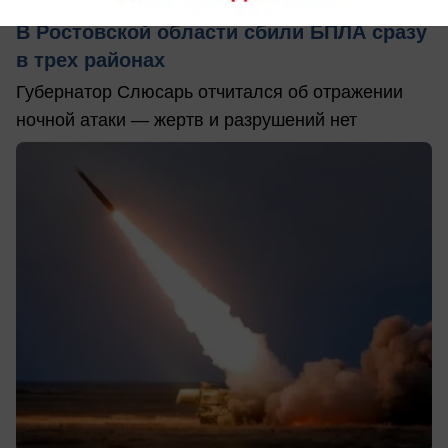
Происшествия
В Ростовской области сбили БПЛА сразу
в трех районах
Губернатор Слюсарь отчитался об отражении
ночной атаки — жертв и разрушений нет