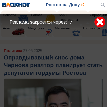
Ростов-на-Дону
Новости
Работа
Бары
Справочни
- рестораны
Реклама закроется через:
5
Авто
Медицина
Магазины
Гостиницы
Политика
27.05.2025
Оправдывавший снос дома
Чернова риэлтор планирует стать
депутатом гордумы Ростова