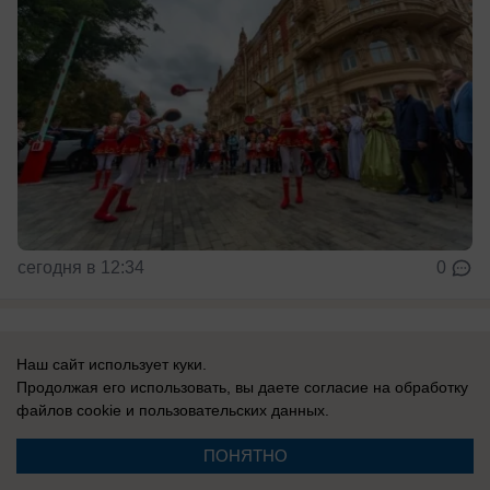
сегодня в 12:34
0
Происшествия
В Ростове-на-Дону военнослужащего
Наш сайт использует куки.
Продолжая его использовать, вы даете согласие на обработку
избили железной трубой ночью из-за
файлов cookie
и пользовательских данных.
спора на дороге
ПОНЯТНО
У него тяжелые травмы, а хулиганы скрылись