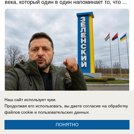
века, который один в один напоминает то, что ...
Наш сайт использует куки.
Продолжая его использовать, вы даете согласие на обработку
06.08.2026
0
файлов cookie
и пользовательских данных.
ПОНЯТНО
В России
«Запускают по прямой по ночам»: