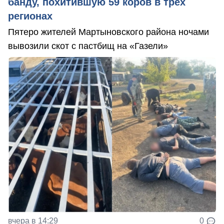
банду, похитившую 59 коров в трех
регионах
Пятеро жителей Мартыновского района ночами
вывозили скот с пастбищ на «Газели»
вчера в 14:29
0