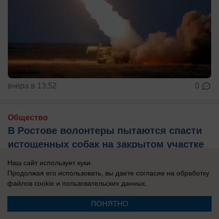
вчера в 13:52
0
Общество
В Ростове волонтеры пытаются спасти
истощенных собак на закрытом участке
— хозяин утверждает, что кормит их
Наш сайт использует куки.
Животные заперты за забором, а
Продолжая его использовать, вы даете согласие на обработку
файлов cookie
и пользовательских данных.
неравнодушные ростовчане вынуждены
перебрасывать им еду и спускать воду в ведрах
ПОНЯТНО