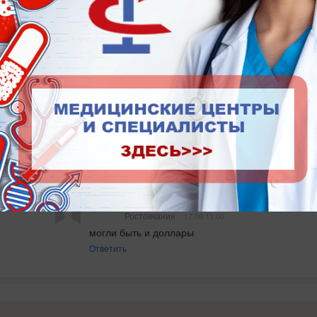
Новые
Ростовчанин
17.06 08:10
Те, кто считает, что в свертках было что-то законное, 
отчасти правы. Скорее всего там были банкноты 
Банка России, являющиеся законным средством 
наличного платежа на территории РФ.
Ответить
Вовик
Ростовчанин
17.06 11:00
могли быть и доллары
Ответить