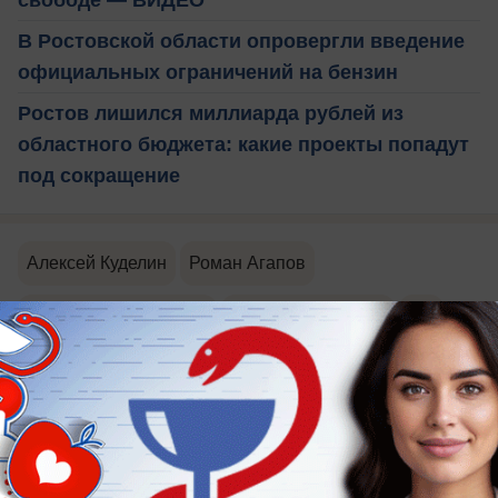
свободе — ВИДЕО
В Ростовской области опровергли введение
официальных ограничений на бензин
Ростов лишился миллиарда рублей из
областного бюджета: какие проекты попадут
под сокращение
Алексей Куделин
Роман Агапов
Виталий Проскуряков
Елена Золотарева
суд
взятка
2 комментария