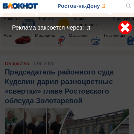
Ростов-на-Дону
Новости
Работа
Бары
Справочни
- рестораны
Реклама закроется через:
1
Авто
Медицина
Магазины
Гостиницы
Общество
17.06.2026
Председатель районного суда
Куделин дарил разноцветные
«свертки» главе Ростовского
облсуда Золотаревой