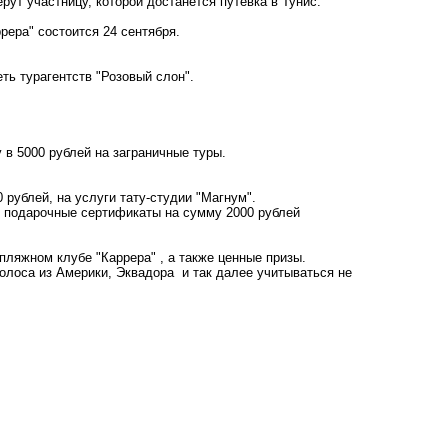
ерут участницу, которой достанется путевка в Тунис.
рера" состоится 24 сентября.
еть турагентств
"Розовый слон"
.
 в 5000 рублей на заграничные туры.
 рублей, на услуги тату-студии "Магнум".
 подарочные сертификаты на сумму 2000 рублей
в пляжном клубе
"Каррера"
, а также ценные призы.
олоса из Америки, Эквадора и так далее учитываться не