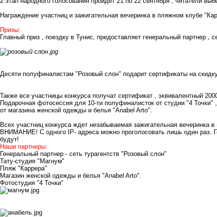
2 этап народного голосования пройдет 21 по 22 сентября , читатели выб
Награждение участниц и зажигательная вечеринка в пляжном клубе "Кар
Призы:
Главный приз , поездку в Тунис, предоставляет генеральный партнер , с
Десяти полуфиналистам "Розовый слон" подарит сертификаты на скидку
Также все участницы конкурса получат сертификат , эквивалентный 2000
Подарочная фотосессия для 10-ти полуфиналисток от студии
"4 Точки"
,
от
магазина женской одежды и белья "Anabel Arto"
.
Всех участниц конкурса ждет незабываемая зажигательная вечеринка 
ВНИМАНИЕ! С одного IP- адреса можно проголосовать лишь один раз. Г
будут!
Наши партнеры:
Генеральный партнер - сеть турагентств
"Розовый слон"
Тату-студия
"Магнум"
Пляж "Каррера"
Магазин женской одежды и белья
"Anabel Arto"
.
Фотостудия
"4 Точки"