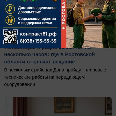
вчера в 18:00
0
Общество
Телевизоры и радио замолчат на
несколько часов: где в Ростовской
области отключат вещание
В нескольких районах Дона пройдут плановые
технические работы на передающем
оборудовании