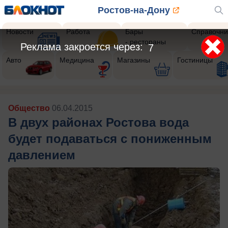
Ростов-на-Дону
Новости
Работа
Бары
Справочни
- рестораны
Реклама закроется через:
5
Авто
Медицина
Магазины
Гостиницы
Общество
06.04.2015
В двух районах Ростова вода
будет подаваться с пониженным
давлением