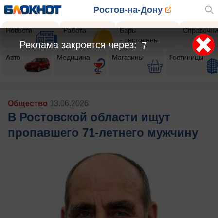
Ростов-на-Дону
Новости
Работа
Бары
Справочни
- рестораны
Реклама закроется через:
5
Авто
Медицина
Магазины
Гостиницы
Общество
13.06.2026
В Ростовской области ищут
пропавшего 71-летнего мужчину