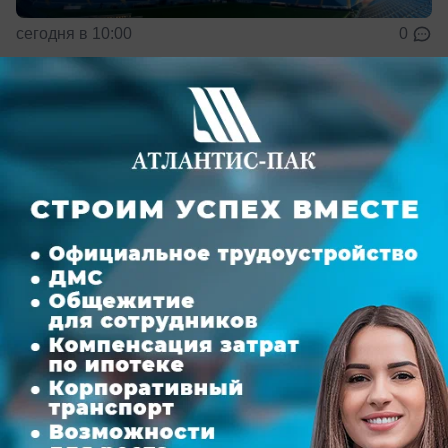
сегодня в 10:00
0
Происшествия
Над Ростовской областью за ночь сбито
более 70 беспилотников
Атаки отражены в Каменске-Шахтинском и семи
районах региона — пострадавших нет