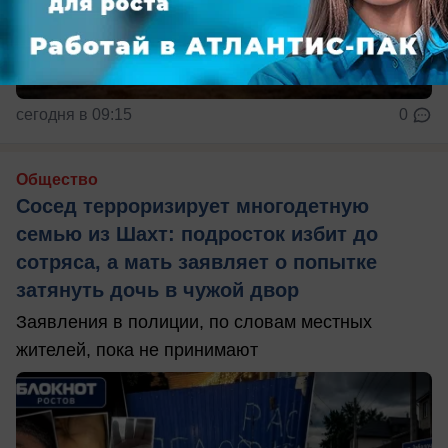
сегодня в 09:15
0
Общество
Сосед терроризирует многодетную
семью из Шахт: подросток избит до
сотряса, а мать заявляет о попытке
затянуть дочь в чужой двор
Заявления в полиции, по словам местных
жителей, пока не принимают