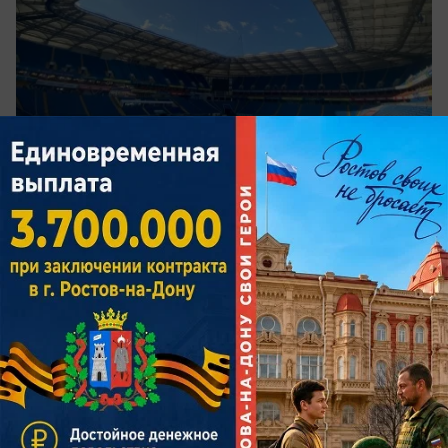
сегодня в 13:00
0
Происшествия
Врачи спасли ростовчанку, которую
укусил ядовитый паук
Пострадавшая обратилась за помощью, когда
место укуса начало сильно болеть