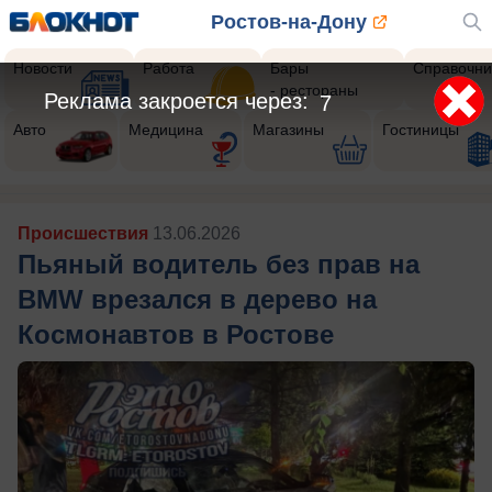
Ростов-на-Дону
Новости
Работа
Бары
Справочни
- рестораны
Реклама закроется через:
5
Авто
Медицина
Магазины
Гостиницы
Происшествия
13.06.2026
Пьяный водитель без прав на
BMW врезался в дерево на
Космонавтов в Ростове