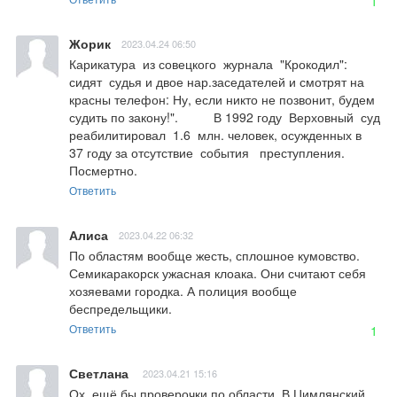
1
Жорик
2023.04.24 06:50
Карикатура  из совецкого  журнала  "Крокодил": 
сидят  судья и двое нар.заседателей и смотрят на  
красны телефон: Ну, если никто не позвонит, будем 
судить по закону!".          В 1992 году  Верховный  суд 
реабилитировал  1.6  млн. человек, осужденных в  
37 году за отсутствие  события   преступления.  
Посмертно.
Ответить
Алиса
2023.04.22 06:32
По областям вообще жесть, сплошное кумовство. 
Семикаракорск ужасная клоака. Они считают себя 
хозяевами городка. А полиция вообще 
беспредельщики.
Ответить
1
Светлана
2023.04.21 15:16
Ох, ещё бы проверочки по области. В Цимлянский 