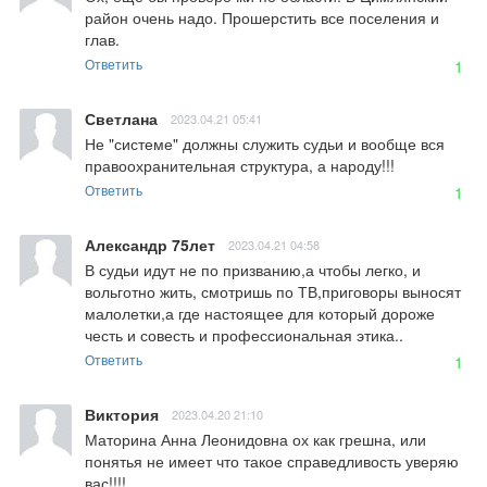
район очень надо. Прошерстить все поселения и 
глав.
Ответить
1
Светлана
2023.04.21 05:41
Не "системе" должны служить судьи и вообще вся 
правоохранительная структура, а народу!!!
Ответить
1
Александр 75лет
2023.04.21 04:58
В судьи идут не по призванию,а чтобы легко, и 
вольготно жить, смотришь по ТВ,приговоры выносят 
малолетки,а где настоящее для который дороже 
честь и совесть и профессиональная этика..
Ответить
1
Виктория
2023.04.20 21:10
Маторина Анна Леонидовна ох как грешна, или 
понятья не имеет что такое справедливость уверяю 
вас!!!!