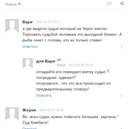
Новые
Варя
2023.04.25 05:14
а где видели судью который не берет взяток. 
Торговать судьбой человека это выгодный бизнес. А 
рыба гниет с головы, кто их только ставил
Ответить
1
для Вари
Варя
2023.04.25 05:38
отгадайте кто передает взятку судье ?

посредник- адвокат?

получается , что это все происходит по 
предварительному сговору!
Ответить
1
Жорик
2023.04.24 06:52
Во  всех судах нужно повесить большие  картины " 
Суд Камбиса".
Ответить