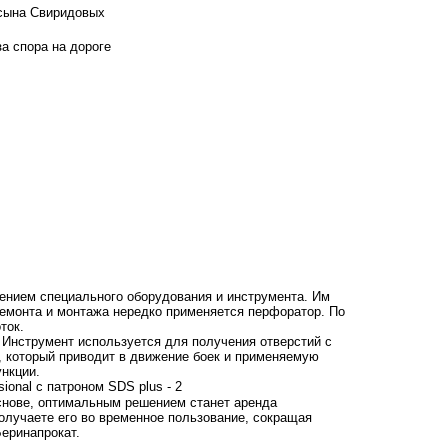
 сына Свиридовых
а спора на дороге
ением специального оборудования и инструмента. Им
емонта и монтажа нередко применяется перфоратор. По
ток.
 Инструмент используется для получения отверстий с
 который приводит в движение боек и применяемую
нкции.
основе, оптимальным решением станет аренда
получаете его во временное пользование, сокращая
еринапрокат
.