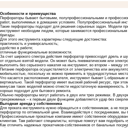
Особенности и преимущества
Перфораторы бывают бытовыми, полупрофессиональными и профессион
работ, выполняемых в домашних условиях. Полупрофессиональный инстр
Такие перфораторы подходят для решения серьезных задач. Модели пр
инструмент необходим людям, которые занимаются профессиональным 
бригады.
Для этого инструмента характерны следующие достоинства:
практичность и универсальность;
удобство в работе;
отличные функциональные возможности.
За счет широкого спектра действия перфоратор превосходит дрель и ш
от отдельно взятой модели. Он может быть пневматическим или элект
выполнять без серьезного нажатия на инструмент, во втором – между э
Питание перфоратора осуществляется от электричества или аккумулято
мобильностью, поскольку их можно применять в труднодоступных мест
Что касается расположения двигателя, инструмент бывает L-образным 
вертикально. Такой перфоратор имеет высокий рабочий ресурс, при это
минусам таких моделей можно отнести недостаточную маневренность. Ин
хорошо подходит для бытового ремонта.
Обычно перфораторы могут работать в двух или трех режимах. В двух
трехрежимных – к первым двум функциям добавляется удар без сверле
Выгодная аренда у собственника
Для проката инструмента нужно обращаться к собственникам, а не пос
перфоратор по оптимальной цене. Взаимодействуя с посредниками, вы 
Профессиональные прокатные компании имеют собственное оборудовани
клиентам. Там работают специалисты, которые помогут вам подобрать 
Как отличить надежных прокатчиков-собственников от банальных посре