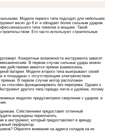
альными. Модели первого типа подходят для небольших
умент весит до 8 кг и обладает более сильным ударом.
офессионального типа тяжелее и мощнее. Такой
строительством. Его часто используют строительные
уруповерт. Конкретные возможности инструмента зависят
ромеханическим. В первом случае сильные удары можно
тими действиями имеется прямая взаимосвязь.
рной батареи. Модели второго типа выигрывают своей
ах и площадках с отсутствующим электричеством.
и прямым. В первом случае мотор расположен
м он способен функционировать без перегрева. Однако к
струмент другого типа гораздо легче и удобнее, потому
режимных моделях предусмотрено сверление с ударом, в
ния.
редникам. Собственники предоставят отличный
будете вынуждены переплатить.
е и инструмент, который предоставляют в аренду
нужный перфоратор.
дников? Обратите внимание на адреса складов на их