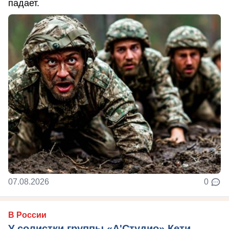
падает.
07.08.2026
0
В России
У солистки группы «А'Студио» Кети