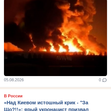
05.08.2026
0
В России
«Над Киевом истошный крик - "За
Що?!!»: ярый укронацист призвал