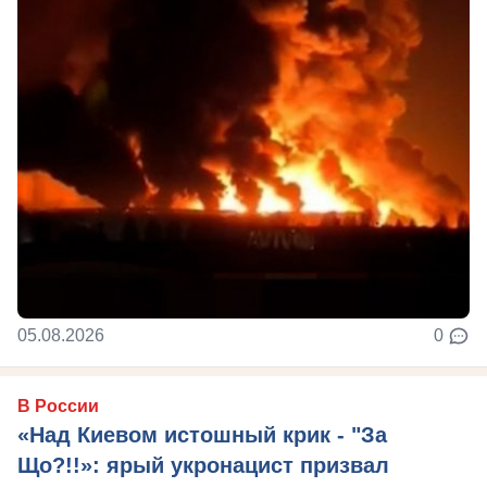
05.08.2026
0
В России
«Над Киевом истошный крик - "За
Що?!!»: ярый укронацист призвал