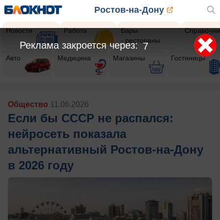
Ростов-на-Дону
Новости
Работа
Бары
Справочни
- рестораны
Реклама закроется через:
5
Авто
Медицина
Магазины
Гостиницы
Общество
11.06.2026
Если бы СССР не распался:
нейросеть показала
альтернативный Ростов-на-Дону
в 2026 году