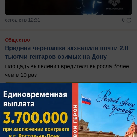
сегодня в 12:31
0
Общество
Вредная черепашка захватила почти 2,8
тысячи гектаров озимых на Дону
Площадь выявления вредителя выросла более
чем в 10 раз