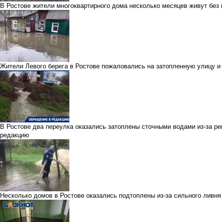
В Ростове жители многоквартирного дома несколько месяцев живут без
Жители Левого берега в Ростове пожаловались на затопленную улицу 
В Ростове два переулка оказались затоплены сточными водами из-за р
редакцию
Несколько домов в Ростове оказались подтоплены из-за сильного ливня