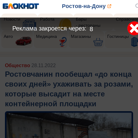
Ростов-на-Дону
Новости
Работа
Бары
Справочни
- рестораны
Реклама закроется через:
5
Авто
Медицина
Магазины
Гостиницы
Общество
28.11.2022
Ростовчанин пообещал «до конца
своих дней» ухаживать за розами,
которые высадит на месте
контейнерной площадки