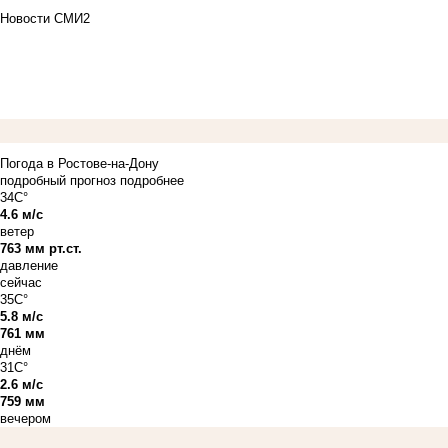
Новости СМИ2
Погода в Ростове-на-Дону
подробный прогноз
подробнее
34C°
4.6 м/с
ветер
763 мм рт.ст.
давление
сейчас
35C°
5.8 м/с
761 мм
днём
31C°
2.6 м/с
759 мм
вечером