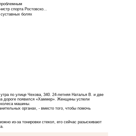
т проблемным
истр спорта Ростовско...
 суставных болях
тра по улице Чехова, 340. 24-летняя Наталья В. и две
 на дороге появился «Хаммер». Женщины успели
д колеса машины.
анительных органах, - вместо того, чтобы помочь
ожно из-за тонировки стекол, его сейчас разыскивают
а.