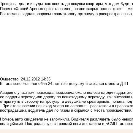
Трещины, долги и суды: как понять до покупки квартиры, что дом буде
Проект «Хоккей-Арены» приостановлен, но «не закрыт полностью» — мин
Ростовчане задали вопросы травматологу-ортопеду о распространенных
Общество
,
24.12.2012 14:35
В Таганроге Hummer сбил 24-летнюю девушку и скрылся с места ДТП
Авария с участием пешехода произошла около половины одиннадцатого у
ее подруги переходили дорогу по пешеходному переходу, как внезапно
отпрыгнуть в сторону на тротуар, а девушка не среагировав, попала по
- При столкновении пешеход упала на асфальт, - рассказали в правоохр
пострадавшей, водитель дал по газам и скрылся с места происшествия.
Номера авто свидетели не запомнили. Водителя разглядеть было невозм
полицейские. Пострадавшую с травмой ноги доставили в БСМП Таганрог