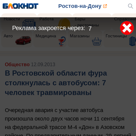
Ростов-на-Дону
Новости
Работа
Бары
Справочни
- рестораны
Реклама закроется через:
4
Авто
Медицина
Магазины
Гостиницы
Общество
12.09.2013
В Ростовской области фура
столкнулась с автобусом: 7
человек травмированы
Очередная авария с участие автобуса
произошла около двух часов ночи 11 сентября
на федеральной трассе М-4 «Дон» в Азовском
районе. По предварительным данным, 29-летний