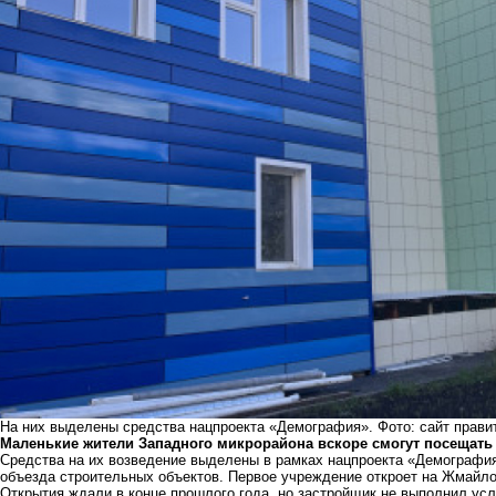
На них выделены средства нацпроекта «Демография». Фото: сайт прави
Маленькие жители Западного микрорайона вскоре смогут посещать 
Средства на их возведение выделены в рамках нацпроекта «Демография
объезда строительных объектов. Первое учреждение откроет на Жмайло
Открытия ждали в конце прошлого года, но застройщик не выполнил усло