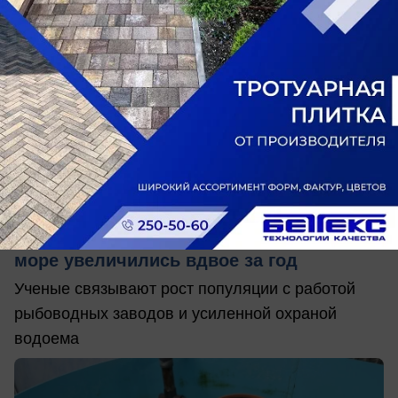
вчера в 18:00
0
Общество
Запасы русского осетра в Азовском
море увеличились вдвое за год
Ученые связывают рост популяции с работой
рыбоводных заводов и усиленной охраной
водоема