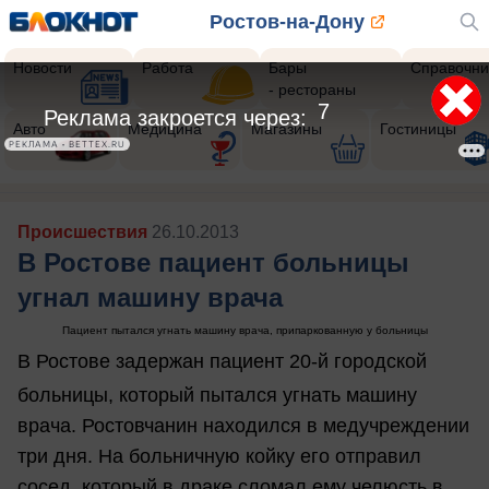
Ростов-на-Дону
Новости
Работа
Бары
Справочни
- рестораны
5
Реклама закроется через:
Авто
Медицина
Магазины
Гостиницы
РЕКЛАМА • BETTEX.RU
Происшествия
26.10.2013
В Ростове пациент больницы
угнал машину врача
Пациент пытался угнать машину врача, припаркованную у больницы
В Ростове задержан пациент 20-й городской
больницы, который пытался угнать машину
врача. Ростовчанин находился в медучреждении
три дня. На больничную койку его отправил
сосед, который в драке сломал ему челюсть в