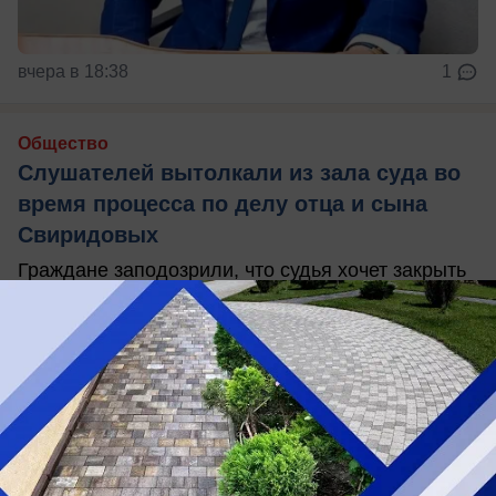
вчера в 18:38
1
Общество
Слушателей вытолкали из зала суда во
время процесса по делу отца и сына
Свиридовых
Граждане заподозрили, что судья хочет закрыть
процесс от общественности