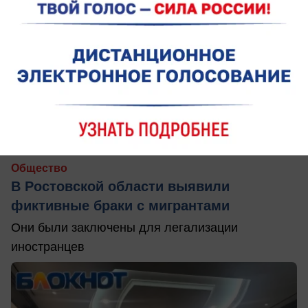
сегодня в 07:00
1
Общество
В Ростовской области выявили
фиктивные браки с мигрантами
Они были заключены для легализации
иностранцев