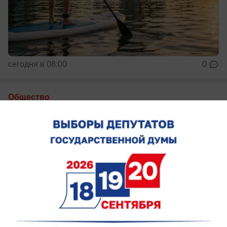
сегодня в 08:00
0
Общество
Жара не отступает: каким будет погода в
Ростове-на-Дону 7 августа
О погоде на пятницу