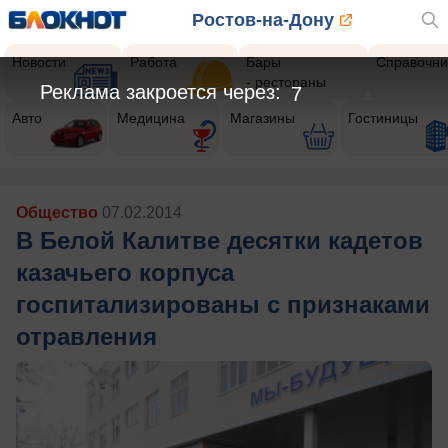
Ростов-на-Дону
Новости
Работа
Бары
Справочни
- рестораны
Реклама закроется через:
5
Авто
Медицина
Магазины
Гостиницы
Общество
07.02.2014
В Белой Калитве десятки кадетов
казачьего корпуса
госпитализированы с признаками
отравления