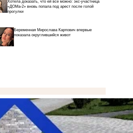
Хотела доказать, что ей все можно: экс-участница
«ДОМа-2» вновь попала под арест после голой
прогулки
Беременная Мирослава Карпович впервые
показала округлившийся живот