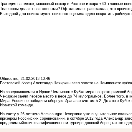
Трагедия на пляже, массовый пожар в Ростове и жара +40: главные но
Телефоны делают нас слепыми? Офтальмолог рассказала, что происход
Выходной для поиска мужа: психолог оценила идею сократить рабочую
Общество
,
21.02.2013 10:46
Ростовский борец Александр Чехиркин взял золото на Чемпионате кубка
На завершившемся в Иране Чемпионате Кубка мира по греко-римской бо
Чехиркин занял первое место в весе до 74 килограммов. Более того, в
Мира. Россияне победили сборную Ирана со счетом 5:2. До этого Кубок
Иранской команде.
На счету у 26-летнего Александра Чехиркина уже внушительное количе
призером Российских соревнований, в октябре 2012 года Александр зав
предолимпийском квалификационном турнире донской борец так же оде