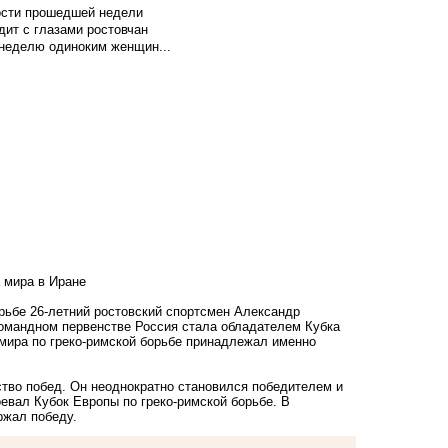
вости прошедшей недели
ит с глазами ростовчан
 неделю одиноким женщин...
 мира в Иране
рьбе 26-летний ростовский спортсмен Александр
 командном первенстве Россия стала обладателем Кубка
 мира по греко-римской борьбе принадлежал именно
ство побед. Он неоднократно становился победителем и
оевал Кубок Европы по греко-римской борьбе. В
ржал победу.