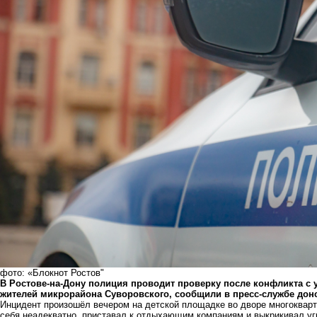
фото: «Блокнот Ростов"
В Ростове-на-Дону полиция проводит проверку после конфликта с
жителей микрорайона Суворовского, сообщили в пресс-службе донс
Инцидент произошёл вечером на детской площадке во дворе многокварт
себя неадекватно, приставал к отдыхающим компаниям и выкрикивал уг