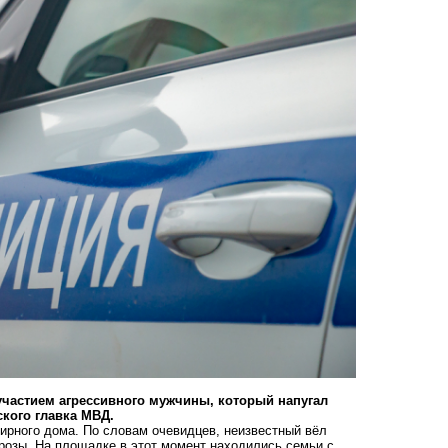
 участием агрессивного мужчины, который
напугал
кого главка МВД.
ирного дома. По словам очевидцев, неизвестный вёл
розы. На площадке в этот момент находились семьи с