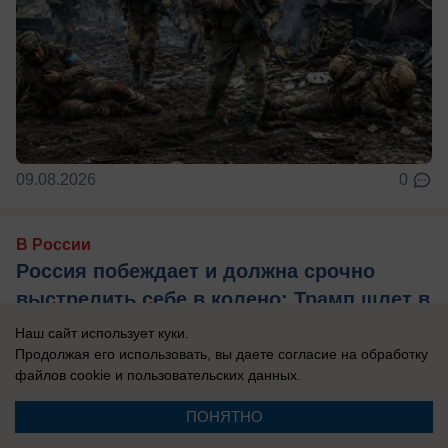
09.08.2026
0
В России
Россия побеждает и должна срочно
выстрелить себе в колено: Трамп шлет в
Москву «миротворцев» Кушнера и
Наш сайт использует куки.
Уиткоффа, надеясь сбить темп ударов
Продолжая его использовать, вы даете согласие на обработку
файлов cookie
и пользовательских данных.
РФ по Украине
Украина горит, страдает, плачет. А ведь совсем
ПОНЯТНО
недавно, 25 июня Владимир Зеленский