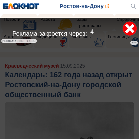
Ростов-на-Дону
Новости
Работа
Бары
Справочни
- рестораны
1
Реклама закроется через:
Авто
Медицина
Магазины
Гостиницы
РЕКЛАМА • BETTEX.RU
Краеведческий музей
15.09.2025
Календарь: 162 года назад открыт
Ростовский-на-Дону городской
общественный банк