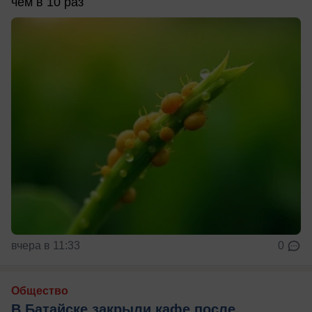
чем в 10 раз
вчера в 11:33
0
Общество
В Батайске закрыли кафе после