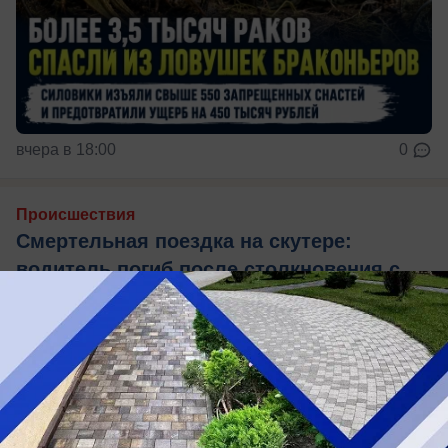
вчера в 18:00
0
Происшествия
Смертельная поездка на скутере:
водитель погиб после столкновения с
Volkswagen в Ростове
Авария произошла вечером 8 августа на улице
Каскадной