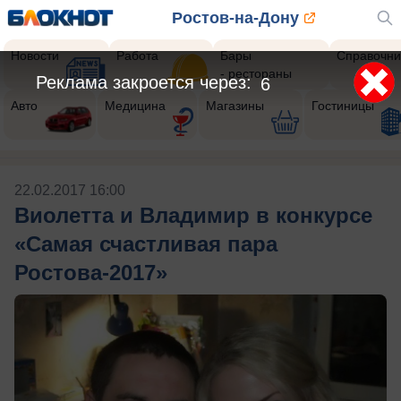
Ростов-на-Дону
Новости
Работа
Бары
Справочни
- рестораны
Реклама закроется через:
6
Авто
Медицина
Магазины
Гостиницы
22.02.2017 16:00
Виолетта и Владимир в конкурсе
«Самая счастливая пара
Ростова-2017»