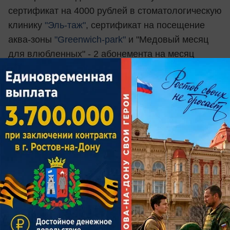
сертификат на 4000 рублей в стоматологическую
клинику
"Эль-таж"
, сертификат на посещение
аква-зоны
"Greenwich-park"
и "Медовый месяц
для влюбленных" - 2 абонемента на месяц
от
сети фитнес клубов "СпортСити"
2 место
- романтическое свидание на крыше
от
Агентства оригинальных свиданий
"Рандеву"
, сертификат на 2000 рублей в
стоматологическую клинику
"Эль-таж"
,
сертификат на посещение аква-зоны
"Greenwich-
park"
и подарочный сертификат на "Coral Travel"
на сумму 3000 рублей+абонимент на 7 дней
от
сети фитнес клубов "СпортСити"
3 место
- ужин со второй половинкой
от
"Sonm"
Bar & Kitchen
, сертификат на 1000