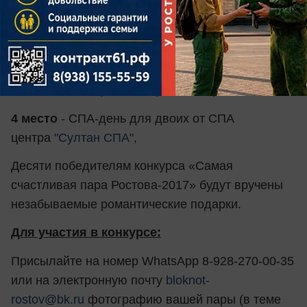
рублей в стоматологическую клинику "
Эль-
таж"
, сертификат на посещение аква-
зоны
"Greenwich-park"
, подарочный сертификат
"Trip Smart" на сумму 2000 рублей+3 гостевых
визита от
сети фитнес клубов "СпортСити"
.
4 место
- СПА-день для двоих от СПА
центра
"Султан СПА",
Десяти победителям конкурса «Самая
счастливая пара Ростова-2017» будут вручены
незабываемые романтические подарки.
Для участия в конкурсе:
Присылайте на номер WhatsApp 8-928-270-00-35
или на электронную почту
bloknot-
rostov@bk.ru
фотографию вашей пары (в теме