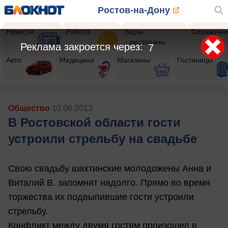
Ростов-на-Дону
Новости
Работа
Бары
Справочни
- рестораны
Реклама закроется через:
5
Авто
Медицина
Магазины
Гостиницы
Общество
10.06.2013
В Ростовской области гости
устроили стрельбу на свадьбе
Свою свадьбу шахтинские молодожены Анна и
Виталий В. запомнят надолго. Прямо во время
торжества их подвыпившие гости устроили
стрельбу.
Конфликт между двумя гостям произошел в