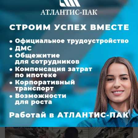
вчера в 21:30
0
Общество
На ростовском рынке «Темерник»
прошли спецрейды
Там искали незаконных мигрантов и подделки
брендов