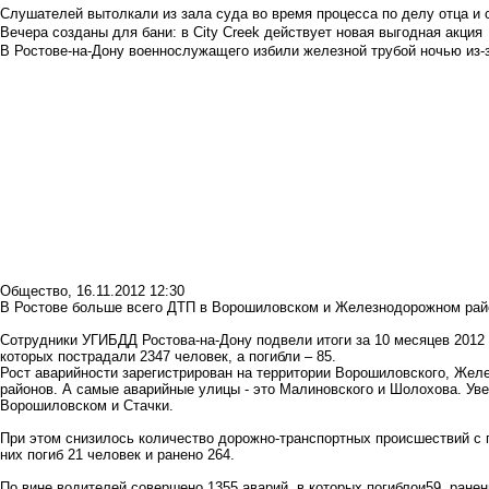
Слушателей вытолкали из зала суда во время процесса по делу отца и
Вечера созданы для бани: в City Creek действует новая выгодная акция
В Ростове-на-Дону военнослужащего избили железной трубой ночью из-з
Общество
,
16.11.2012 12:30
В Ростове больше всего ДТП в Ворошиловском и Железнодорожном рай
Сотрудники УГИБДД Ростова-на-Дону подвели итоги за 10 месяцев 2012 г
которых пострадали 2347 человек, а погибли – 85.
Рост аварийности зарегистрирован на территории Ворошиловского, Желе
районов. А самые аварийные улицы - это Малиновского и Шолохова. Ув
Ворошиловском и Стачки.
При этом снизилось количество дорожно-транспортных происшествий с
них погиб 21 человек и ранено 264.
По вине водителей совершено 1355 аварий, в которых погиблои59, ранен