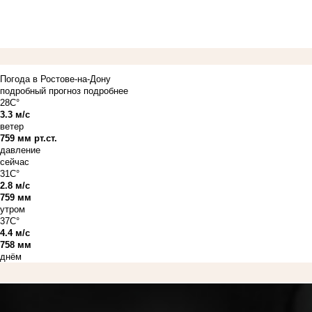
Погода в Ростове-на-Дону
подробный прогноз
подробнее
28C°
3.3 м/с
ветер
759 мм рт.ст.
давление
сейчас
31C°
2.8 м/с
759 мм
утром
37C°
4.4 м/с
758 мм
днём