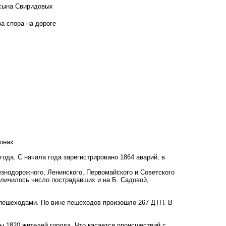
 сына Свиридовых
а спора на дороге
онах
ода. С начала года зарегистрировано 1864 аварий, в
знодорожного, Ленинского, Первомайского и Советского
еличилось число пострадавших и на Б. Садовой,
 пешеходами. По вине пешеходов произошло 267 ДТП. В
ы 1820 жителей города. Что касается происшествий с