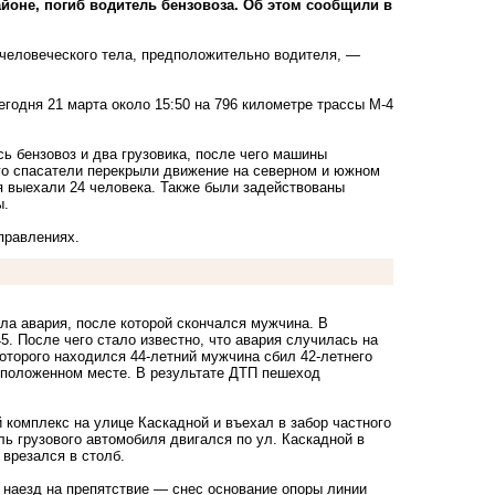
айоне, погиб водитель бензовоза. Об этом сообщили в
 человеческого тела, предположительно водителя, —
егодня 21 марта около 15:50 на 796 километре трассы М-4
ь бензовоз и два грузовика, после чего машины
его спасатели перекрыли движение на северном и южном
я выехали 24 человека. Также были задействованы
ы.
аправлениях.
ла авария, после которой скончался мужчина. В
. После чего стало известно, что авария случилась на
оторого находился 44-летний мужчина сбил 42-летнего
еположенном месте. В результате ДТП пешеход
 комплекс на улице Каскадной и въехал в забор частного
ль грузового автомобиля двигался по ул. Каскадной в
врезался в столб.
 наезд на препятствие — снес основание опоры линии