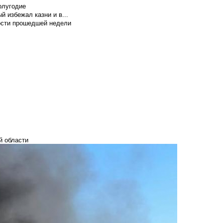
олугодие
й избежал казни и в...
вости прошедшей недели
й области