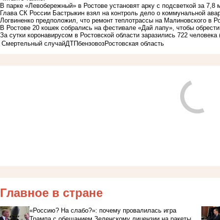
В парке «Левобережный» в Ростове установят арку с подсветкой за 7,8 
Глава СК России Бастрыкин взял на контроль дело о коммунальной авар
Логвиненко предположил, что ремонт теплотрассы на Малиновского в Р
В Ростове 20 кошек собрались на фестивале «Дай лапу», чтобы обрести
За сутки коронавирусом в Ростовской области заразились 722 человека
Смертельный случай
ДТП
бензовоз
Ростовская область
Главное в стране
«Россию? На слабо?»: почему провалилась игра
Трампа с обещанием Зеленскому лицензии на ракеты