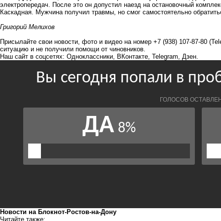
электропередач. После это он допустил наезд на остановочный комплек
Каскадная. Мужчина получил травмы, но смог самостоятельно обратить
Григорий Мелихов
Присылайте свои новости, фото и видео на номер +7 (938) 107-87-80 (Te
ситуацию и не получили помощи от чиновников.
Наш сайт в соцсетях:
Одноклассники
,
ВКонтакте
,
Telegram
,
Дзен
.
Новости на Блoкнoт-Ростов-на-Дону
Читайте также: