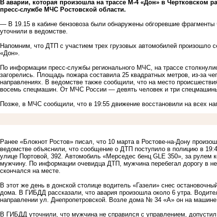
В аварии, которая произошла на трассе М-4 «Дон» в Чертковском р
пресс-службе МЧС Ростовской области.
— В 19.15 в кабине бензовоза были обнаружены обгоревшие фрагменты
уточнили в ведомстве.
Напомним
, что ДТП с участием трех грузовых автомобилей произошло с
«Дон».
По информации пресс-службы регионального МЧС, на трассе столкнулис
загорелись. Площадь пожара составила 25 квадратных метров, из-за ч
направлениях. В ведомстве также сообщили, что на место происшестви
восемь спецмашин. От МЧС России — девять человек и три спецмашин
Позже, в МЧС сообщили, что в 19:55 движение восстановили на всех н
Ранее
«Блокнот Ростов»
писал, что 10 марта в Ростове-на-Дону произош
ведомстве объяснили, что сообщение о ДТП поступило в полицию в 19:45
улице Портовой, 392. Автомобиль «Мерседес бенц GLE 350», за рулем к
мужчину. По информации очевидца ДТП, мужчина перебегал дорогу в н
скончался на месте.
В этот же день в донской столице водитель
«Газели»
снес остановочный
дома. В ГИБДД рассказали, что авария произошла около 6 утра. Водите
направлении ул. Днепропетровской. Возле дома № 34 «А» он на машине 
В ГИБДД уточнили, что мужчина не справился с управлением, допустил