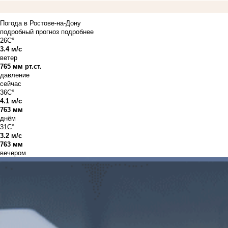
Погода в Ростове-на-Дону
подробный прогноз
подробнее
26C°
3.4 м/с
ветер
765 мм рт.ст.
давление
сейчас
36C°
4.1 м/с
763 мм
днём
31C°
3.2 м/с
763 мм
вечером