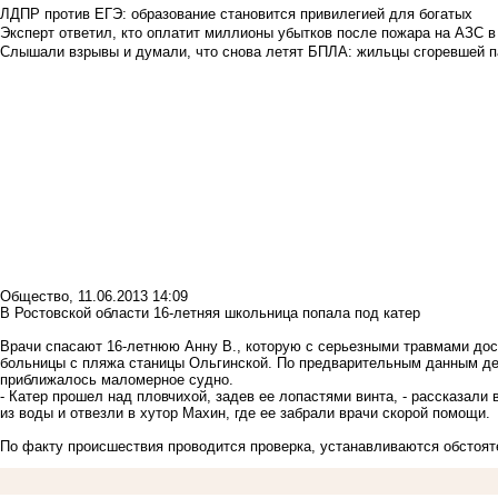
ЛДПР против ЕГЭ: образование становится привилегией для богатых
Эксперт ответил, кто оплатит миллионы убытков после пожара на АЗС в
Слышали взрывы и думали, что снова летят БПЛА: жильцы сгоревшей пар
Общество
,
11.06.2013 14:09
В Ростовской области 16-летняя школьница попала под катер
Врачи спасают 16-летнюю Анну В., которую с серьезными травмами дос
больницы с пляжа станицы Ольгинской. По предварительным данным дев
приближалось маломерное судно.
- Катер прошел над пловчихой, задев ее лопастями винта, - рассказали
из воды и отвезли в хутор Махин, где ее забрали врачи скорой помощи.
По факту происшествия проводится проверка, устанавливаются обстоят