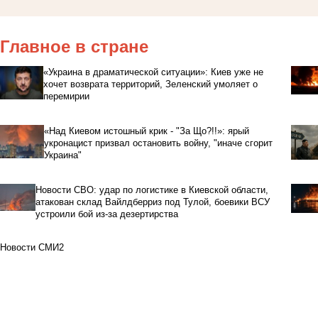
Главное в стране
«Украина в драматической ситуации»: Киев уже не
хочет возврата территорий, Зеленский умоляет о
перемирии
«Над Киевом истошный крик - "За Що?!!»: ярый
укронацист призвал остановить войну, "иначе сгорит
Украина"
Новости СВО: удар по логистике в Киевской области,
атакован склад Вайлдберриз под Тулой, боевики ВСУ
устроили бой из-за дезертирства
Новости СМИ2