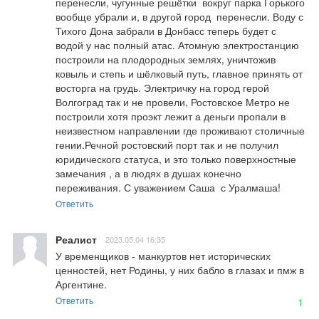
перенесли, чугунные решётки  вокруг парка Горького   
вообще убрали и, в другой город  перенесли. Воду с 
Тихого Дона забрали в Донбасс теперь будет с 
водой у нас полный атас. Атомную электростанцию 
построили на плодородных землях, уничтожив 
ковыль и степь и шёлковый путь, главное принять от 
восторга на грудь. Электричку на город герой 
Волгоград так и не провели, Ростовское Метро не 
построили хотя проэкт лежит а деньги пропали в 
неизвестном направлении где проживают столичные 
гении.Речной ростовский порт так и не получил 
юридического статуса, и это только поверхностные 
замечания , а в людях в душах конечно  
переживания. С уважением Саша  с Уралмаша!
Ответить
Реалист
2023.05.04 16:35
У временщиков - манкуртов нет исторических 
ценностей, нет Родины, у них бабло в глазах и пмж в 
Аргентине.
Ответить
1