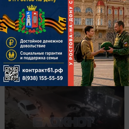
вчера в 16:40
0
Происшествия
Полиция ищет напавших на
военнослужащего в Ростове-на-Дону
Пострадавшего избили ножом и железной
трубой возле дома на Таганрогской