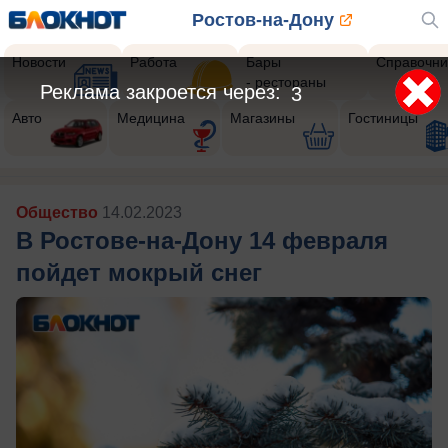
Ростов-на-Дону
Новости
Работа
Бары
Справочни
- рестораны
Реклама закроется через:
1
Авто
Медицина
Магазины
Гостиницы
Общество
14.02.2023
В Ростове-на-Дону 14 февраля
пойдет мокрый снег