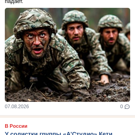
падает.
07.08.2026
0
В России
У солистки группы «А'Студио» Кети