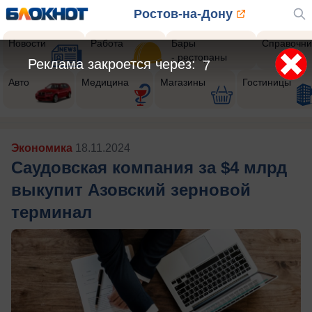
Ростов-на-Дону
Новости
Работа
Бары
Справочни
- рестораны
Реклама закроется через:
5
Авто
Медицина
Магазины
Гостиницы
Экономика
18.11.2024
Саудовская компания за $4 млрд
выкупит Азовский зерновой
терминал