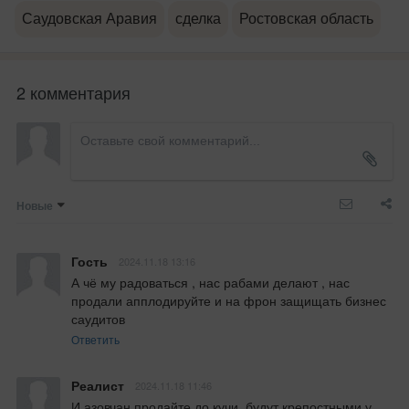
Саудовская Аравия
сделка
Ростовская область
2 комментария
Новые
Гость
2024.11.18 13:16
А чё му радоваться , нас рабами делают , нас 
продали апплодируйте и на фрон защищать бизнес 
саудитов
Ответить
Реалист
2024.11.18 11:46
И азовчан продайте до кучи, будут крепостными у 