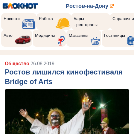
Ростов-на-Дону
Новости
Работа
Бары
Справочни
- рестораны
Авто
Медицина
Магазины
Гостиницы
Общество
26.08.2019
Ростов лишился кинофестиваля
Bridge of Arts