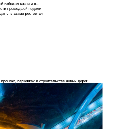
й избежал казни и в...
вости прошедшей недели
ит с глазами ростовчан
 пробках, парковках и строительстве новых дорог