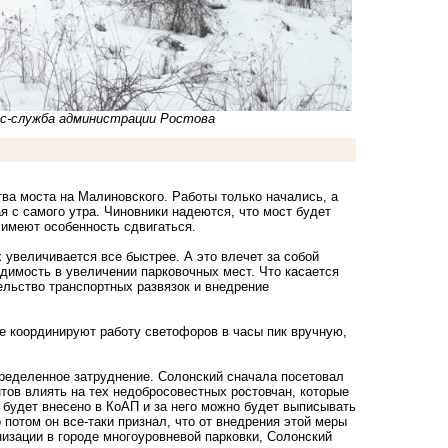
сс-служба администрации Ростова
тва моста на Малиновского. Работы только начались, а
я с самого утра. Чиновники надеются, что мост будет
и имеют особенность сдвигаться.
 увеличивается все быстрее. А это влечет за собой
димость в увеличении парковочных мест. Что касается
ельство транспортных развязок и внедрение
е координируют работу светофоров в часы пик вручную,
определенное затруднение. Солонский сначала посетовал
нтов влиять на тех недобросовестных ростовчан, которые
е будет внесено в КоАП и за него можно будет выписывать
 потом он все-таки признал, что от внедрения этой меры
анизации в городе многоуровневой парковки, Солонский