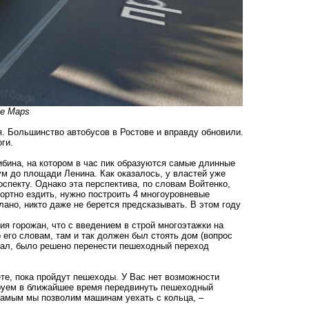
le Maps
я. Большинство автобусов в Ростове и вправду обновили.
ги.
бина, на котором в час пик образуются самые длинные
ум до площади Ленина. Как оказалось, у властей уже
оспекту. Однако эта перспектива, по словам Войтенко,
ортно ездить, нужно построить 4 многоуровневые
лано, никто даже не берется предсказывать. В этом году
я горожан, что с введением в строй многоэтажки на
о его словам, там и так должен был стоять дом (вопрос
стал, было решено перенести пешеходный переход
те, пока пройдут пешеходы. У Вас нет возможности
нируем в ближайшее время передвинуть пешеходный
самым мы позволим машинам уехать с кольца, –