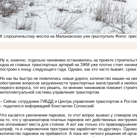
К строительству моста на Малиновского уже приступили Фото: пре
Ну и, конечно, отдельно чиновники остановились на проекте строительс
одна из главных транспортных артерий на ЗЖМ уже плотно стоит начина
построен к концу следующего года. Однако, как это часто бывает, срок
Но как бы быстро не появлялись новые дороги, количество машин на них
обострение вопросов загруженности транспортных магистралей и необхо
первого вопроса, тот его решить, по мнению чиновников поможет строит
интеллектуальной системы управления транспортом.
– Сейчас сотрудники ГИБДД и Центра управления транспортом в Ростов
– поделился информацией Константин Солонский.
Что касается увеличения парковок, то этот вопрос вызвал у спикеров 
на то, что у организаторов платных парковок нет действенных инструме
не оплачивают места для стоянок. А вот как только это правонарушени
штраф, то и «парковочное пространство заработает по-другому». Однако
количество парковок не прибавится. А пока нет четкого решения об орг