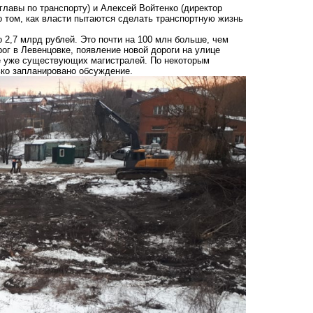
лавы по транспорту) и Алексей Войтенко (директор
о том, как власти пытаются сделать транспортную жизнь
 2,7 млрд рублей. Это почти на 100 млн больше, чем
ог в Левенцовке, появление новой дороги на улице
ие уже существующих магистралей. По некоторым
ько запланировано обсуждение.