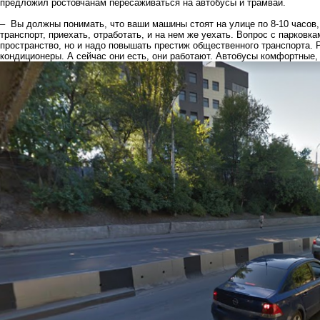
предложил ростовчанам пересаживаться на автобусы и трамваи.
– Вы должны понимать, что ваши машины стоят на улице по 8-10 часов,
транспорт, приехать, отработать, и на нем же уехать. Вопрос с парков
пространство, но и надо повышать престиж общественного транспорта. Р
кондиционеры. А сейчас они есть, они работают. Автобусы комфортные,