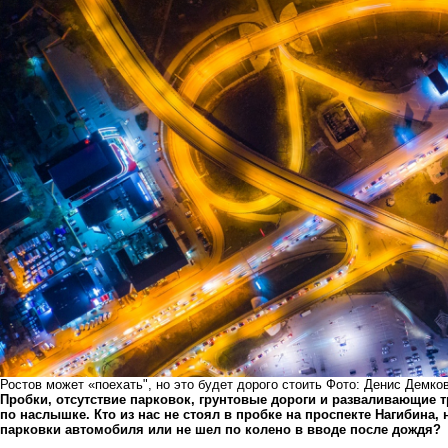
Ростов может «поехать", но это будет дорого стоить Фото: Денис Демко
Пробки, отсутствие парковок, грунтовые дороги и разваливающие 
по наслышке. Кто из нас не стоял в пробке на проспекте Нагибина, 
парковки автомобиля или не шел по колено в вводе после дождя?