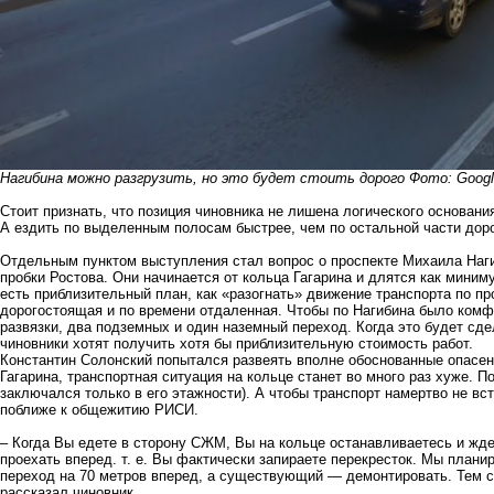
Нагибина можно разгрузить, но это будет стоить дорого Фото: Goog
Стоит признать, что позиция чиновника не лишена логического основани
А ездить по выделенным полосам быстрее, чем по остальной части доро
Отдельным пунктом выступления стал вопрос о проспекте Михаила Наги
пробки Ростова. Они начинается от кольца Гагарина и длятся как миним
есть приблизительный план, как «разогнать» движение транспорта по пр
дорогостоящая и по времени отдаленная. Чтобы по Нагибина было комф
развязки, два подземных и один наземный переход. Когда это будет сде
чиновники хотят получить хотя бы приблизительную стоимость работ.
Константин Солонский попытался развеять вполне обоснованные опасени
Гагарина, транспортная ситуация на кольце станет во много раз хуже. П
заключался только в его этажности). А чтобы транспорт намертво не в
поближе к общежитию РИСИ.
– Когда Вы едете в сторону СЖМ, Вы на кольце останавливаетесь и жде
проехать вперед. т. е. Вы фактически запираете перекресток. Мы пла
переход на 70 метров вперед, а существующий — демонтировать. Тем 
рассказал чиновник.