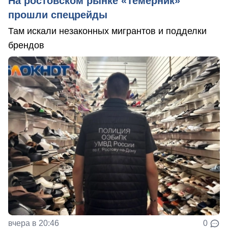
На ростовском рынке «Темерник»
прошли спецрейды
Там искали незаконных мигрантов и подделки
брендов
вчера в 20:46
0