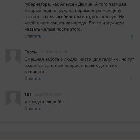
губернатора, как Алексей Дюмин. А того палицая, 
который поднял руку на беременную женщину 
выгнать с волчьим билетом и отдать под суд. Ну 
какой с него защитник народа. Его то и мужиком 
назвать нельзя после этого.
Ответить
3
Гость
2024.05.21 06:20
Смешная забота о людях ,чисто  для галочки , но тут 
везде так , а потом попросят ваших детей их 
защищать
Ответить
1
161
2024.05.21 05:37
так кидать людей!!!
Ответить