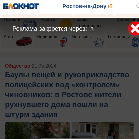
Ростов-на-Дону
Новости
Работа
Бары
Справочни
- рестораны
Реклама закроется через:
1
Авто
Медицина
Магазины
Гостиницы
Общество
21.05.2024
Баулы вещей и рукоприкладство
полицейских под «контролем»
чиновников: в Ростове жители
рухнувшего дома пошли на
штурм здания