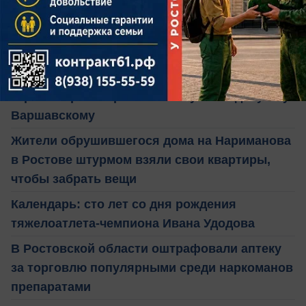
Читайте также:
«Оправдайте меня и ваше имя останется в
моем сердце»: Ростовский облсуд утвердил
строгий приговор бизнесмену и экс-депутату
Варшавскому
Жители обрушившегося дома на Нариманова
в Ростове штурмом взяли свои квартиры,
чтобы забрать вещи
Календарь: сто лет со дня рождения
тяжелоатлета-чемпиона Ивана Удодова
В Ростовской области оштрафовали аптеку
за торговлю популярными среди наркоманов
препаратами