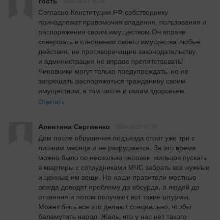
гость
2024.05.21 16:06
Согласно Конституции РФ собственнику 
принадлежат правомочия владения, пользования и 
распоряжения своим имуществом.Он вправе 
совершать в отношении своего имущества любые 
действия, не противоречащие законодательству.

и администрация не вправе препятствовать!

Чиновники могут только предупреждать, но не 
запрещать распоряжаться гражданину своим 
имуществом, в том числе и своим здоровьем.
Ответить
Алевтина Сергиенко
2024.05.21 07:32
Дом после обрушения подъезда стоит уже три с 
лишним месяца и не разрушается. За это время 
можно было по несколько человек  жильцов пускать 
в квартиры с сотрудниками МЧС забрать все нужные 
и ценные им вещи. Но наши правители местные 
всегда доводят проблему до абсурда, а людей до 
отчаяния и потом получают вот такие штурмы. 
Может быть все это делают специально, чтобы 
баламутить народ. Жаль, что у нас нет такого 