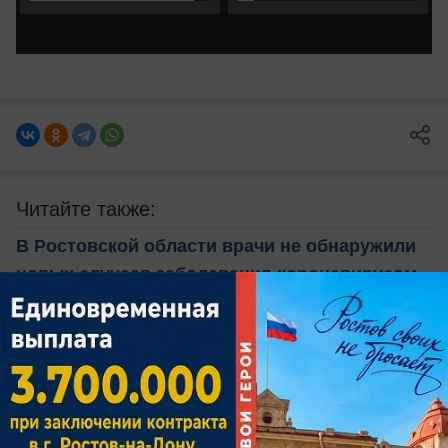
Читайте также:
В Ростовской области врачи не обнаружили
новых случаев заболевания коронавирусом
«В первую же ночь муравей забрался в ухо»:
ростовчанин Александр Ложкин о своем
участии в проекте «Последний герой»
Власти Ростовской области рассказали,
зачем нужны жесткие ограничения из-за