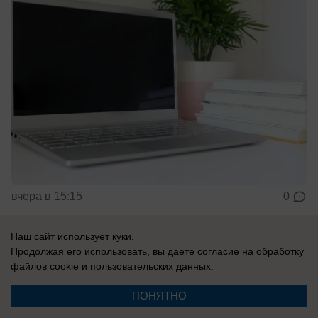
вчера в 15:15
0
Наш сайт использует куки.
Общество
Продолжая его использовать, вы даете согласие на обработку
Комиссии оценили готовность донских
файлов cookie
и пользовательских данных.
образовательных учреждений к новому
ПОНЯТНО
учебному году