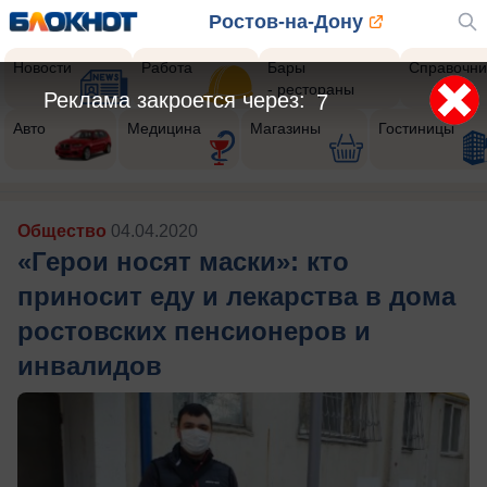
Ростов-на-Дону
Новости
Работа
Бары
Справочни
- рестораны
Реклама закроется через:
5
Авто
Медицина
Магазины
Гостиницы
Общество
04.04.2020
«Герои носят маски»: кто
приносит еду и лекарства в дома
ростовских пенсионеров и
инвалидов