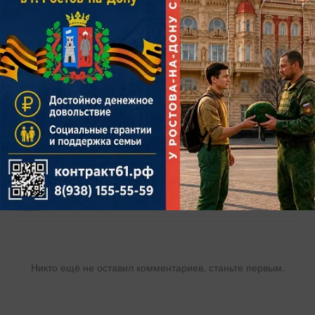
коронавируса
волонтер
Ростов
Раджив Мирзалиев
Комментарии
Новые
Никто ещё не оставил комментариев, станьте первым.