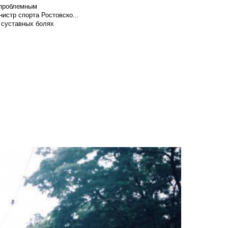
т проблемным
истр спорта Ростовско...
 суставных болях