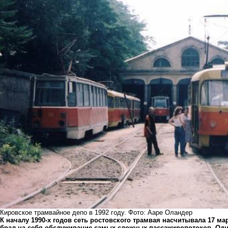
Кировское трамвайное депо в 1992 году. Фото: Ааре Оландер
К началу 1990-х годов сеть ростовского трамвая насчитывала 17 м
брал на себя обслуживание самых сложных пассажиропотоков. Одна