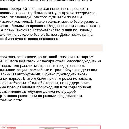
вине города. Он шел по оси нынешнего проспекта
рачивала к поселку Чкаловскому, а другая посередине
ого, от площади Толстого пути вели по улице
й жилой комплекс). Также трамвай можно было увидеть
тачки. Рельсы на проспекте Буденновском лежали также
ные планы включали строительство линий по Новому
нако им не суждено было сбыться. Даже несмотря на
коре была существенно сокращена.
 необходимое количество дотаций трамвайным паркам
ов. В итоге водители и слесаря стали массово уходить из
 перестали рассчитывать на этот вид транспорта,
 администрации трамвайные и троллейбусные депо под
пальными автобусными. Однако руководить вновь
ных парков. В итоге было принято решение закрыть
пе автобусами. С одной стороны, на поддержание
ные преобразования происходили в те годы по всей
ивать именно автобусное движение в ущерб
орта снова разделили по разным предприятиям.
только пять: