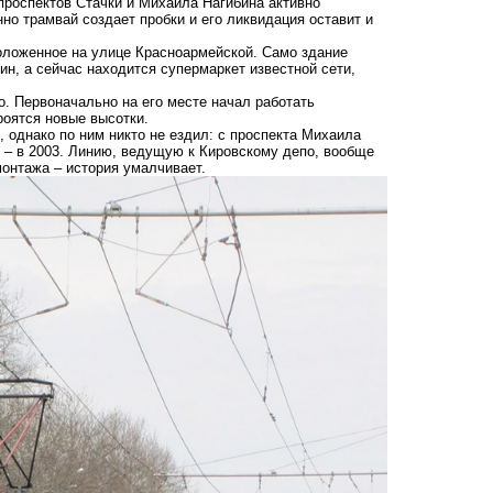
проспектов Стачки и Михаила Нагибина активно
о трамвай создает пробки и его ликвидация оставит и
положенное на улице Красноармейской. Само здание
ин, а сейчас находится супермаркет известной сети,
. Первоначально на его месте начал работать
роятся новые высотки.
 однако по ним никто не ездил: с проспекта Михаила
и – в 2003. Линию, ведущую к Кировскому депо, вообще
монтажа – история умалчивает.