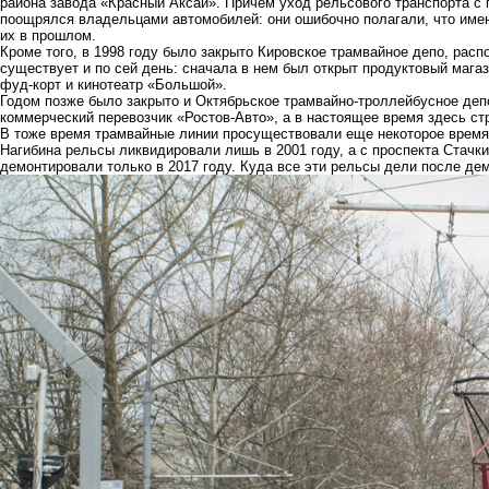
района завода «Красный Аксай». Причем уход рельсового транспорта с 
поощрялся владельцами автомобилей: они ошибочно полагали, что именн
их в прошлом.
Кроме того, в 1998 году было закрыто Кировское трамвайное депо, рас
существует и по сей день: сначала в нем был открыт продуктовый магаз
фуд-корт и кинотеатр «Большой».
Годом позже было закрыто и Октябрьское трамвайно-троллейбусное депо
коммерческий перевозчик «Ростов-Авто», а в настоящее время здесь ст
В тоже время трамвайные линии просуществовали еще некоторое время,
Нагибина рельсы ликвидировали лишь в 2001 году, а с проспекта Стачк
демонтировали только в 2017 году. Куда все эти рельсы дели после де