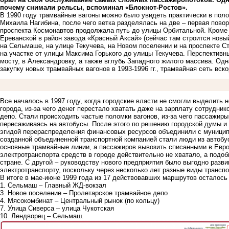
почему снимали рельсы, вспоминал «Блокнот-Ростов».
В 1990 году трамвайные вагоны можно было увидеть практически в поло
Михаила Нагибина, после чего ветка разделялась на две – первая пово
проспекта Космонавтов продолжала путь до улицы Орбитальной. Кроме т
Ереванской в район завода «Красный Аксай» (сейчас там строится новы
на Сельмаше, на улице Текучева, на Новом поселении и на проспекте С
на участке от улицы Максима Горького до улицы Текучева. Перспектив
мосту, в Александровку, а также вглубь Западного жилого массива. Од
закупку новых трамвайных вагонов в 1993-1996 гг., трамвайная сеть вс
Все началось в 1997 году, когда городские власти не смогли выделить
города, из-за чего денег перестало хватать даже на зарплату сотрудник
депо. Стали происходить частые поломки вагонов, из-за чего пассажиры
пересаживаясь на автобусы. После этого по решению городской думы и
эгидой перераспределения финансовых ресурсов объединили с муници
созданной объединенной транспортной компанией стали люди из автобус
основные трамвайные линии, а пассажиров вывозить списанными в Евро
электротранспорта средств в городе действительно не хватало, а подоб
стране. С другой – руководству нового предприятия было выгодно разв
электротранспорту, поскольку через несколько лет разные виды трансп
В итоге в мае-июне 1999 года из 17 действовавших маршрутов осталось 
1. Сельмаш – Главный ЖД-вокзал
3. Новое поселение – Пролетарское трамвайное депо
4. Мясокомбинат – Центральный рынок (по кольцу)
7. Улица Сиверса – улица Чукотская
10. Лендворец – Сельмаш.