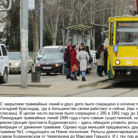
С закрытием трамвайных линий и двух депо было сокращено и количеств
соседний Краснодар, где в большинстве своем работают и сейчас (при э
списаны). В целом число вагонов было сокращено с 285 в 1991 году до 1
Ликвидация трамвайных линий 1999 года стало самым существенной, но
реконструкция проспекта Буденновского – здесь обещали уложить рельс
вибрация от движения трамваев. Однако куда меньшей предавались дру
трамвая №3, следующего на Новое поселение. Рельсы демонтировались
самом Буденновском от Черепахина до Максима Горького. И с тех пор д