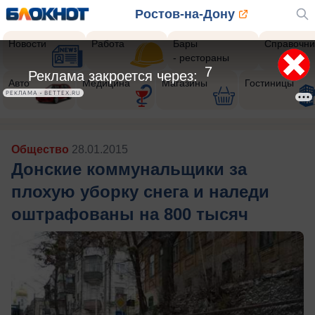
Ростов-на-Дону
Новости
Работа
Бары
Справочни
- рестораны
4
Реклама закроется через:
Авто
Медицина
Магазины
Гостиницы
РЕКЛАМА • BETTEX.RU
Общество
28.01.2015
Донские коммунальщики за
плохую уборку снега и наледи
оштрафованы на 800 тысяч