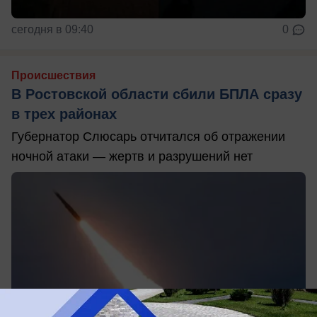
сегодня в 09:40
0
Происшествия
В Ростовской области сбили БПЛА сразу
в трех районах
Губернатор Слюсарь отчитался об отражении
ночной атаки — жертв и разрушений нет