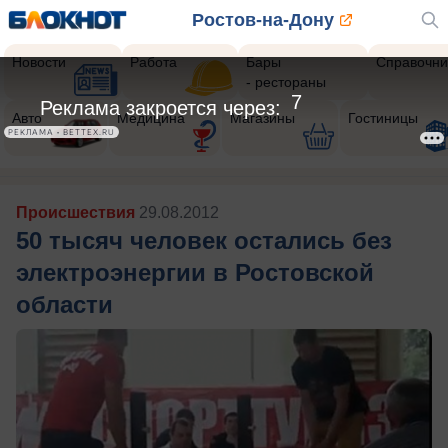
Ростов-на-Дону
Новости
Работа
Бары
Справочни
- рестораны
5
Реклама закроется через:
Авто
Медицина
Магазины
Гостиницы
РЕКЛАМА • BETTEX.RU
Происшествия
29.08.2012
50 тысяч человек остались без
электроэнергии в Ростовской
области