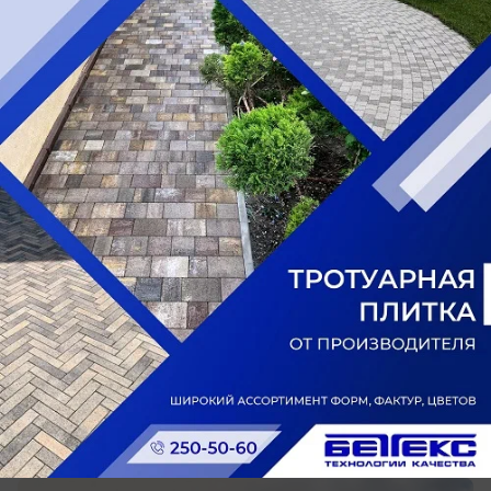
сегодня в 09:20
0
Общество
Трещины, долги и суды: как понять до
покупки квартиры, что дом будет
проблемным
Какие реестры стоит проверить ростовчанам,
почему новый ремонт в подъезде ничего не
гарантирует и когда предстоящий капремонт
может оказаться преимуществом