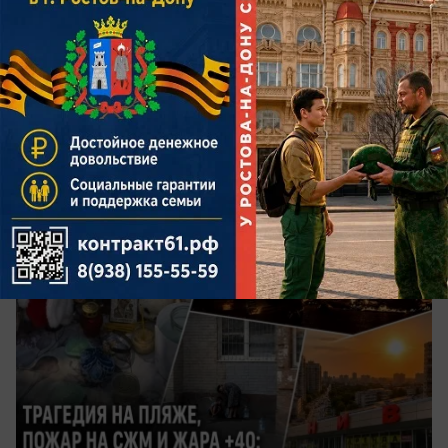
Происшествия
Трагедия на пляже, массовый пожар в
Ростове и жара +40: главные новости
прошедшей недели
«Блокнот Ростов» собрал главные события
недели