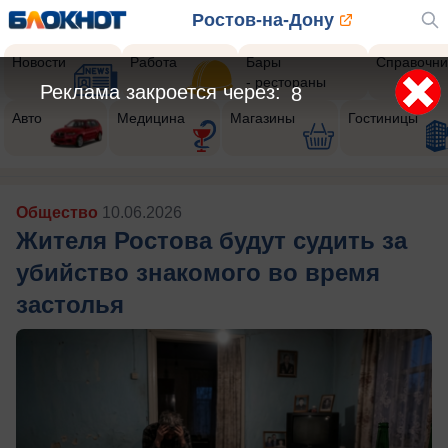
Ростов-на-Дону
Новости
Работа
Бары
Справочни
- рестораны
Реклама закроется через:
6
Авто
Медицина
Магазины
Гостиницы
Общество
10.06.2026
Жителя Ростова будут судить за
убийство знакомого во время
застолья