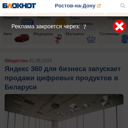
Ростов-на-Дону
Новости
Работа
Бары
Справочни
- рестораны
Реклама закроется через:
5
Авто
Медицина
Магазины
Гостиницы
Общество
01.08.2024
Яндекс 360 для бизнеса запускает
продажи цифровых продуктов в
Беларуси